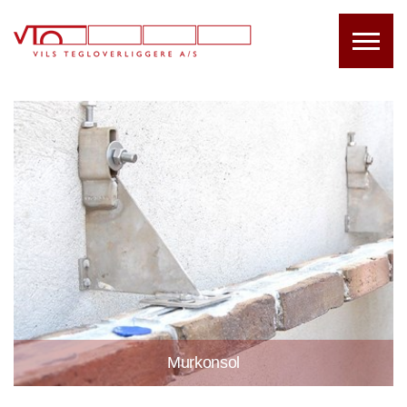
Stål
Murkonsol