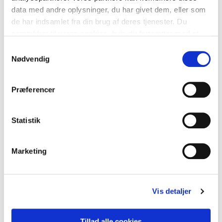
data med andre oplysninger, du har givet dem, eller som
de har indsamlet fra din brug af deres tjenester. Du
samtykker til vores cookies, hvis du fortsætter med at
anvende vores hjemmeside. Læs mere om
cookies
.
Samtykkevalg
Trykprøvning af murværk
Nødvendig
Præferencer
Statistik
Marketing
Vis detaljer
Tillad alle cookies