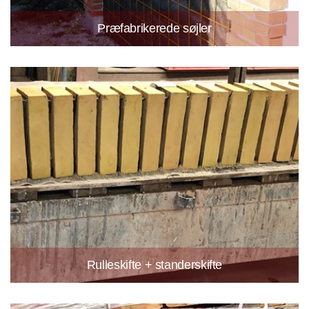
Præfabrikerede søjler
Rulleskifte + standerskifte