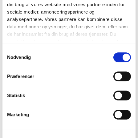
Ophængt murværk
din brug af vores website med vores partnere inden for
sociale medier, annonceringspartnere og
analysepartnere. Vores partnere kan kombinere disse
data med andre oplysninger, du har givet dem, eller som
de har indsamlet fra din brug af deres tjenester. Du
samtykker til vores cookies, hvis du fortsætter med at
anvende vores hjemmeside. Læs mere om
cookies
.
Samtykkevalg
Nødvendig
Præferencer
Statistik
Indstøbt VTO rende i bjælke
Marketing