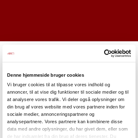
Denne hjemmeside bruger cookies
Vi bruger cookies til at tilpasse vores indhold og
annoncer, til at vise dig funktioner til sociale medier og til
at analysere vores trafik. Vi deler også oplysninger om
din brug af vores website med vores partnere inden for
sociale medier, annonceringspartnere og
Handelshøjskolen - Aarhus
Ha
analysepartnere. Vores partnere kan kombinere disse
data med andre oplysninger, du har givet dem, eller som
de har indsamlet fra din brug af deres tjenester. Du