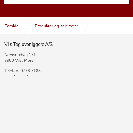
Forside
Produkter og sortiment
Teglloft ophængt
Vils Tegloverliggere A/S
Næssundvej 171
7980 Vils, Mors
Telefon: 9776 7188
Email:
info@vto.dk
Faktura:
faktura@vto.dk
CVR: 27519881
Åbningstider:
07.00 -15.15
Mandag - Torsdag
Fredag
07.00 -14:45