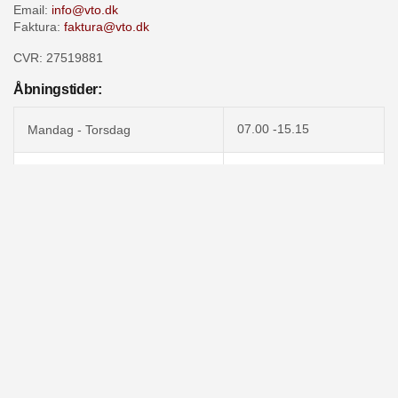
Email:
info@vto.dk
Faktura:
faktura@vto.dk
CVR: 27519881
Åbningstider:
07.00 -15.15
Mandag - Torsdag
Fredag
07.00 -14:45
Lørdag - Søndag
Lukket
Produkter
Tegl produkter
Beton produkter
Stål produkter
VTO Render