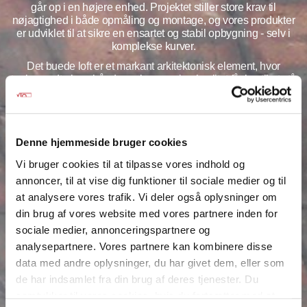
går op i en højere enhed. Projektet stiller store krav til
nøjagtighed i både opmåling og montage, og vores produkter
er udviklet til at sikre en ensartet og stabil opbygning - selv i
komplekse kurver.
Det buede loft er et markant arkitektonisk element, hvor
teglens udtryk og håndsværksmæssige kvalitet får lov til at stå
tydeligt frem. VTO's leverencer omfatter både overliggere og
tilpassede teglmoduler.
Denne hjemmeside bruger cookies
Vi bruger cookies til at tilpasse vores indhold og
annoncer, til at vise dig funktioner til sociale medier og til
at analysere vores trafik. Vi deler også oplysninger om
din brug af vores website med vores partnere inden for
sociale medier, annonceringspartnere og
analysepartnere. Vores partnere kan kombinere disse
data med andre oplysninger, du har givet dem, eller som
de har indsamlet fra din brug af deres tjenester. Du
samtykker til vores cookies, hvis du fortsætter med at