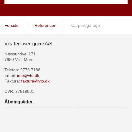
Forside
Referencer
Carport/garage
Vils Tegloverliggere A/S
Næssundvej 171
7980 Vils, Mors
Telefon: 9776 7188
Email:
info@vto.dk
Faktura:
faktura@vto.dk
CVR: 27519881
Åbningstider:
07.00 -15.15
Mandag - Torsdag
Fredag
07.00 -14:45