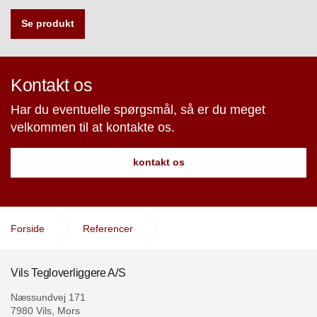
Se produkt
Kontakt os
Har du eventuelle spørgsmål, så er du meget
velkommen til at kontakte os.
kontakt os
Forside
Referencer
Kronløbshuset i Nordhavns kvarteret
Vils Tegloverliggere A/S
Næssundvej 171
7980 Vils, Mors