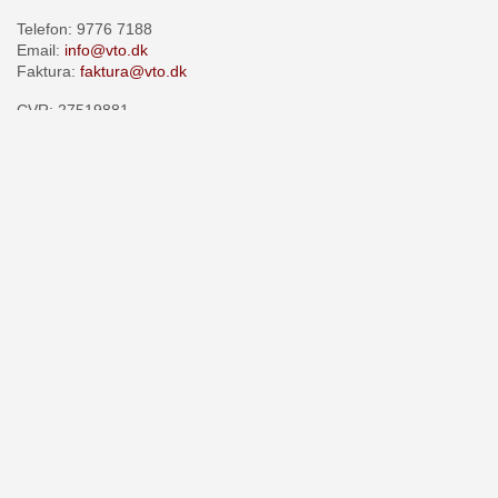
Telefon: 9776 7188
Email:
info@vto.dk
Faktura:
faktura@vto.dk
CVR: 27519881
Åbningstider:
07.00 -15.15
Mandag - Torsdag
Fredag
07.00 -14:45
Lørdag - Søndag
Lukket
Produkter
Tegl produkter
Beton produkter
Stål produkter
VTO Render