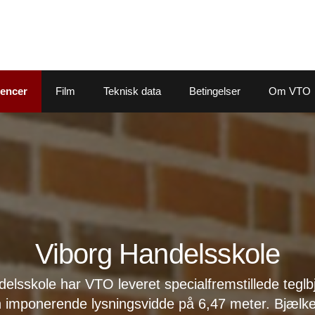
rencer
Film
Teknisk data
Betingelser
Om VTO
Viborg Handelsskole
delsskole har VTO leveret specialfremstillede teglbjæ
n imponerende lysningsvidde på 6,47 meter. Bjælker