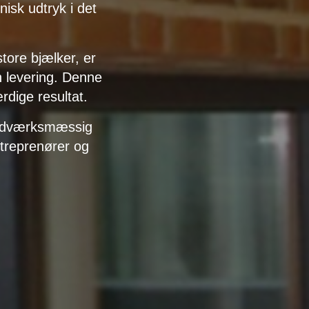
isk udtryk i det
tore bjælker, er
 levering. Denne
ærdige resultat.
åndværksmæssig
ntreprenører og