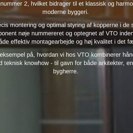
ummer 2, hvilket bidrager til et klassisk og harmon
moderne byggeri.
æcis montering og optimal styring af kopperne i de s
ponent nøje nummereret og optegnet af VTO inden
både effektiv montagearbejde og høj kvalitet i det f
et eksempel på, hvordan vi hos VTO kombinerer h
 teknisk knowhow - til gavn for både arkitekter, e
bygherre.