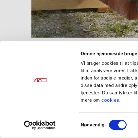
Denne hjemmeside bruger
Vi bruger cookies til at til
til at analysere vores tra
inden for sociale medier,
Kontakt os
disse data med andre oplys
tjenester. Du samtykker t
Har du eventuelle spørgsmål, så er du
mere om
cookies
.
Samtykkevalg
Nødvendig
Forside
Referencer
Viborg Handelssko