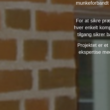
munkeforbandt n
For at sikre pr
hver enkelt kom
tilgang sikrer 
Projektet er 
ekspertise med